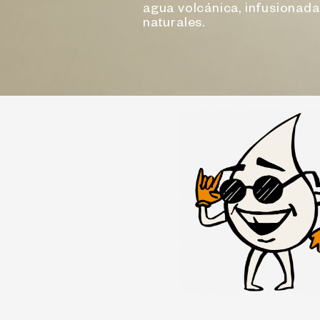
agua volcánica, infusionad
naturales.