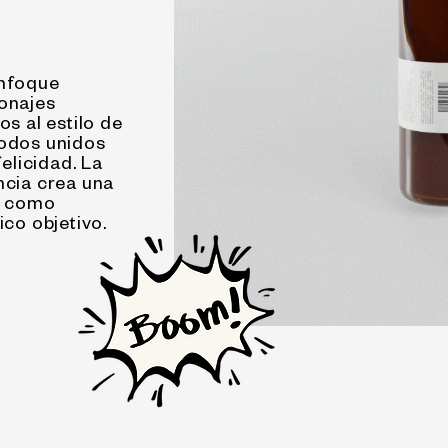
enfoque
onajes
os al estilo de
todos unidos
felicidad. La
ncia crea una
a como
ico objetivo.