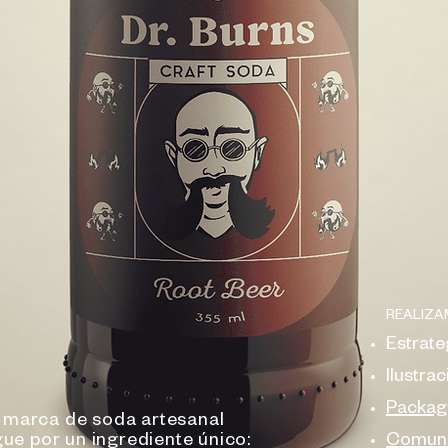
REALIZA
Estrat
Ilustrac
Packag
marca de soda artesanal
ue por un ingrediente único:
Comunic