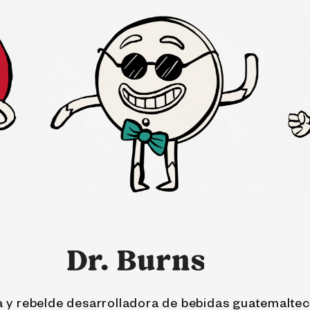
a y rebelde desarrolladora de bebidas guatemalte