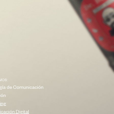
MOS:
egía de Comunicación
ión
ing
ación Digital