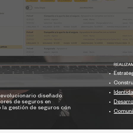
REALIZA
Estrate
Constr
Identid
evolucionario diseñado
dores de seguros en
Desarro
 la gestión de seguros con
Comunic