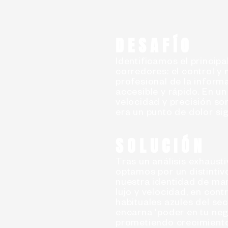
DESAFÍO
Identificamos el principa
corredores: el control y
profesional de la inform
accesible y rápido. En u
velocidad y precisión son
era un punto de dolor sig
SOLUCIÓN
Tras un análisis exhaust
optamos por un distintiv
nuestra identidad de ma
lujo y velocidad, en cont
habituales azules del se
encarna 'poder en tu neg
prometiendo crecimiento 