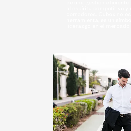
de una gestión eficiente 
al espíritu competitivo y
corredores. Cubox no es
herramienta, es un símbo
liderazgo en el mercado