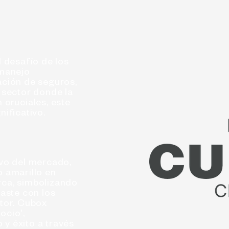
l desafío de los
 manejo
ación de seguros,
n sector donde la
 cruciales, este
nificativo.
ivo del mercado,
o amarillo en
rca, simbolizando
raste con los
ctor. Cubox
ocio',
y éxito a través