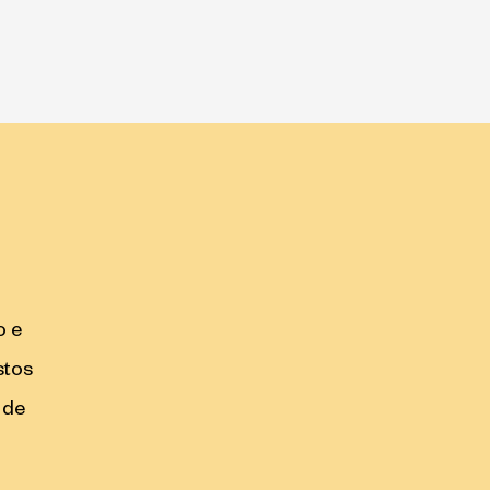
o e
stos
 de