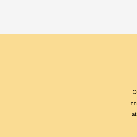
C
inn
at