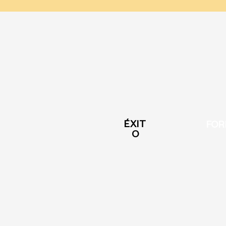
ÉXIT
FOR
O