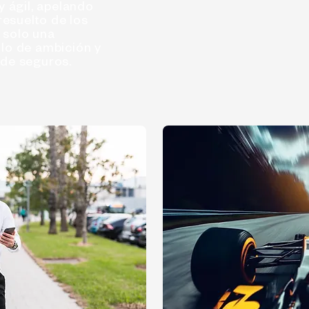
y ágil, apelando
 resuelto de los
 solo una
lo de ambición y
 de seguros.