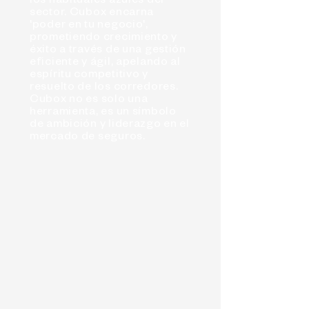
los habituales azules del
sector. Cubox encarna
'poder en tu negocio',
prometiendo crecimiento y
éxito a través de una gestión
eficiente y ágil, apelando al
espíritu competitivo y
resuelto de los corredores.
Cubox no es solo una
herramienta, es un símbolo
de ambición y liderazgo en el
mercado de seguros.