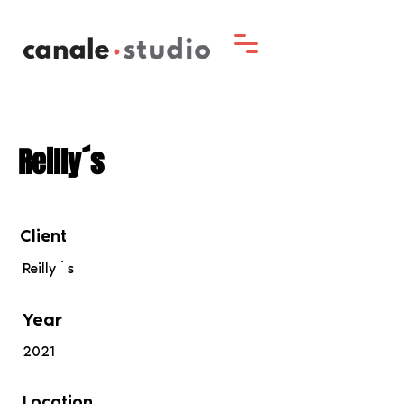
Reilly´s
Client
Reilly´s
Year
2021
Location