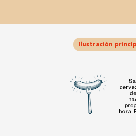
Ilustración princi
Sa
cerve
de
na
pre
hora. 