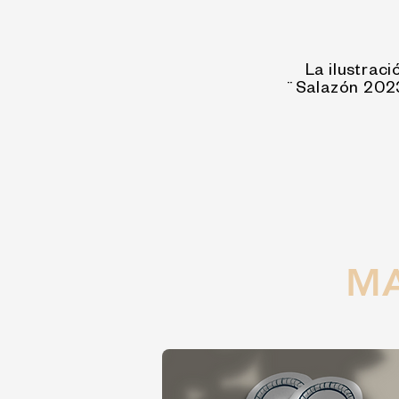
La ilustraci
¨Salazón 2023¨
MA