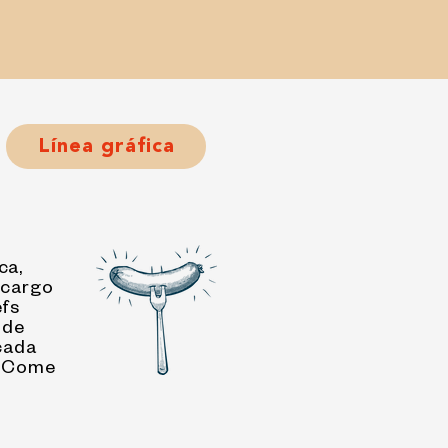
Línea gráfica
ca,
 cargo
efs
 de
cada
n ¨Come