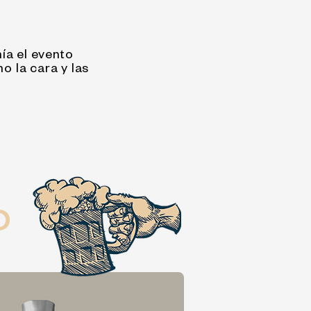
nía el evento
o la cara y las
O